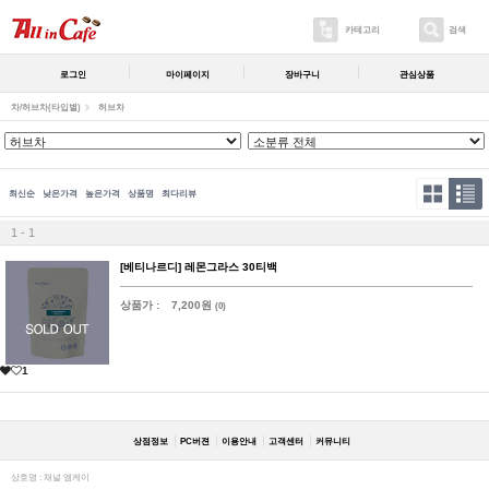
카테고리
검색
로그인
마이페이지
장바구니
관심상품
차/허브차(타입별)
허브차
최신순
낮은가격
높은가격
상품명
최다리뷰
1 - 1
[베티나르디] 레몬그라스 30티백
상품가 :
7,200원
(0)
1
상점정보
PC버젼
이용안내
고객센터
커뮤니티
상호명 : 채널 엠케이