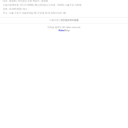
대표 : 명경화 | 개인정보 보호 책임자 : 명경화
사업자등록번호 :471-27-00586 | 통신판매업신고번호 : 제2021-서울구로-1153호
전화 : 02-839-8228 | 팩스 :
주소 : ​서울 구로구 새말로16길 56 (구로동 43-2) 예원아파트 1층
이용약관
|
개인정보처리방침
ⓒ채널 엠케이 All rights reserved.
Make
Shop