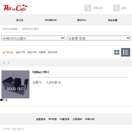
카테고리
검색
로그인
마이페이지
장바구니
관심상품
바리스타용품
바캐디/디스펜서
최신순
낮은가격
높은가격
상품명
최다리뷰
1 - 1
바(Bar) 캐디
상품가 :
7,800원
(0)
1
상점정보
PC버젼
이용안내
고객센터
커뮤니티
상호명 : 채널 엠케이