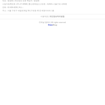
대표 : 명경화 | 개인정보 보호 책임자 : 명경화
사업자등록번호 :471-27-00586 | 통신판매업신고번호 : 제2021-서울구로-1153호
전화 : 02-839-8228 | 팩스 :
주소 : ​서울 구로구 새말로16길 56 (구로동 43-2) 예원아파트 1층
이용약관
|
개인정보처리방침
ⓒ채널 엠케이 All rights reserved.
Make
Shop