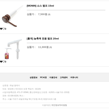
[MONIN] 소스 펌프 15ml
상품가 :
7,500원
(0)
0
[흥국] 농축액 전용 펌프 20ml
상품가 :
11,000원
(0)
0
상점정보
PC버젼
이용안내
고객센터
커뮤니티
상호명 : 채널 엠케이
대표 : 명경화 | 개인정보 보호 책임자 : 명경화
사업자등록번호 :471-27-00586 | 통신판매업신고번호 : 제2021-서울구로-1153호
전화 : 02-839-8228 | 팩스 :
주소 : ​서울 구로구 새말로16길 56 (구로동 43-2) 예원아파트 1층
이용약관
|
개인정보처리방침