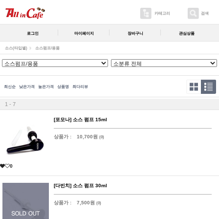
카테고리
검색
로그인
마이페이지
장바구니
관심상품
소스(타입별)
소스펌프/용품
최신순
낮은가격
높은가격
상품명
최다리뷰
1 - 7
[포모나] 소스 펌프 15ml
상품가 :
10,700원
(0)
0
[다빈치] 소스 펌프 30ml
상품가 :
7,500원
(0)